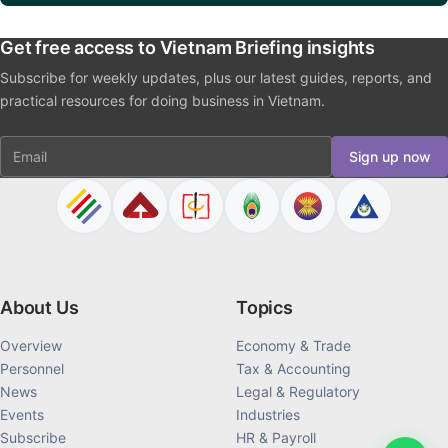
Get free access to Vietnam Briefing insights
Subscribe for weekly updates, plus our latest guides, reports, and
practical resources for doing business in Vietnam.
Email
Sign up now
About Us
Topics
Overview
Economy & Trade
Personnel
Tax & Accounting
News
Legal & Regulatory
Events
Industries
Subscribe
HR & Payroll