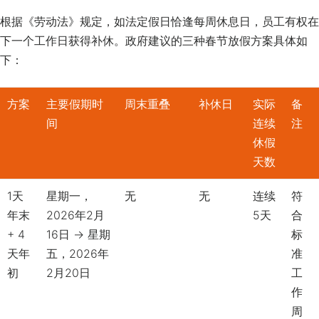
根据《劳动法》规定，如法定假日恰逢每周休息日，员工有权在
下一个工作日获得补休。政府建议的三种春节放假方案具体如
下：
方
案
主要假期时
周末重叠
补休日
实际
备
间
连续
注
休假
天数
1天
星期一，
无
无
连续
符
年末
2026年2月
5天
合
+ 4
16日 → 星期
标
天年
五，2026年
准
初
2月20日
工
作
周