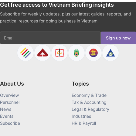
Get free access to Vietnam Briefing insights
Subscribe for weekly updates, plus our latest guides, reports, and
practical resources for doing business in Vietnam.
Email
Sign up now
About Us
Topics
Overview
Economy & Trade
Personnel
Tax & Accounting
News
Legal & Regulatory
Events
Industries
Subscribe
HR & Payroll