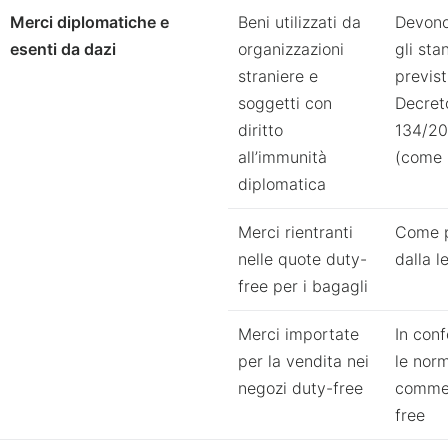
Merci diplomatiche e
Beni utilizzati da
Devono
esenti da dazi
organizzazioni
gli sta
straniere e
previst
soggetti con
Decret
diritto
134/2
all’immunità
(come 
diplomatica
Merci rientranti
Come p
nelle quote duty-
dalla l
free per i bagagli
Merci importate
In con
per la vendita nei
le norm
negozi duty-free
commer
free