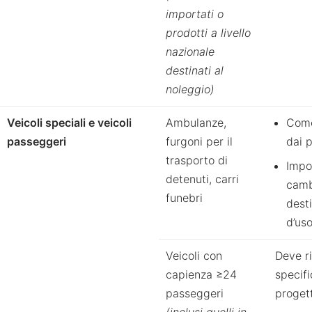
importati o
prodotti a livello
nazionale
destinati al
noleggio)
Veicoli speciali e veicoli
Ambulanze,
Come
passeggeri
furgoni per il
dai p
trasporto di
Impo
detenuti, carri
camb
funebri
dest
d’us
Veicoli con
Deve ri
capienza ≥24
specifi
passeggeri
proget