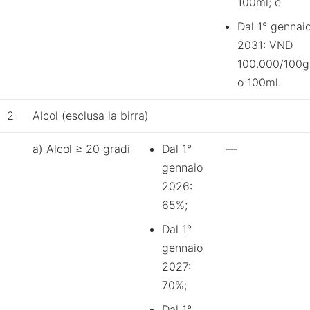
100ml; e
Dal 1° gennai
2031: VND
100.000/100g
o 100ml.
2
Alcol (esclusa la birra)
a) Alcol ≥ 20 gradi
Dal 1°
—
gennaio
2026:
65%;
Dal 1°
gennaio
2027:
70%;
Dal 1°