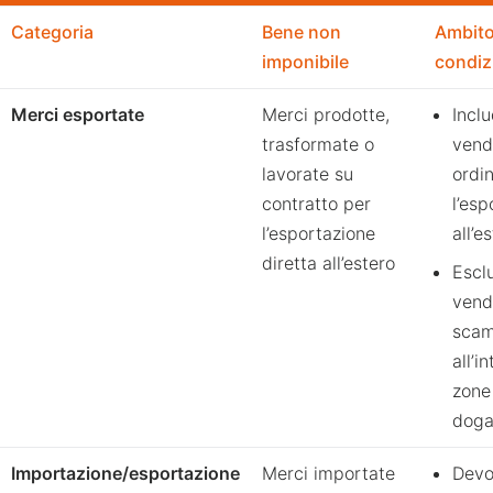
Categoria
Bene non
Ambito
imponibile
condiz
Merci esportate
Merci prodotte,
Incl
trasformate o
vend
lavorate su
ordin
contratto per
l’esp
l’esportazione
all’e
diretta all’estero
Escl
vend
scam
all’i
zone
doga
Importazione/esportazione
Merci importate
Devo