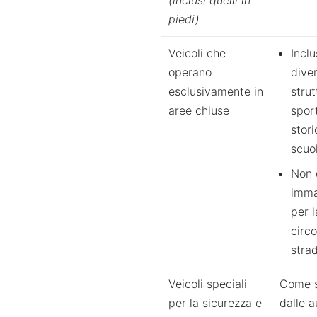
(inclusi quelli in
piedi)
Veicoli che
Inclu
operano
diver
esclusivamente in
strut
aree chiuse
sport
stori
scuo
Non 
imma
per l
circ
stra
Veicoli speciali
Come s
per la sicurezza e
dalle a