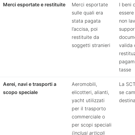
Merci esportate e restituite
Merci esportate
I beni
sulle quali era
essere 
stata pagata
non lav
l’accisa, poi
suppor
restituite da
docume
soggetti stranieri
valida 
restitu
pagame
tasse
Aerei, navi e trasporti a
Aeromobili,
La SCT
scopo speciale
elicotteri, alianti,
se cam
yacht utilizzati
destin
per il trasporto
commerciale o
per scopi speciali
(inclusi articoli