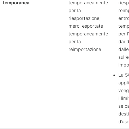
temporanea
temporaneamente
ries
per la
reim
riesportazione;
entro
merci esportate
temp
temporaneamente
per l
per la
dai d
reimportazione
dalle
sull’
impo
La S
appl
veng
i lim
se c
dest
d’us