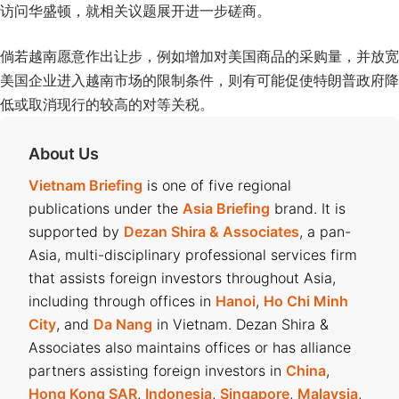
访问华盛顿，就相关议题展开进一步磋商。
倘若越南愿意作出让步，例如增加对美国商品的采购量，并放宽
美国企业进入越南市场的限制条件，则有可能促使特朗普政府降
低或取消现行的较高的对等关税。
About Us
Vietnam Briefing
is one of five regional
publications under the
Asia Briefing
brand. It is
supported by
Dezan Shira & Associates
, a pan-
Asia, multi-disciplinary professional services firm
that assists foreign investors throughout Asia,
including through offices in
Hanoi
,
Ho Chi Minh
City
, and
Da Nang
in Vietnam. Dezan Shira &
Associates also maintains offices or has alliance
partners assisting foreign investors in
China
,
Hong Kong SAR
,
Indonesia
,
Singapore
,
Malaysia
,