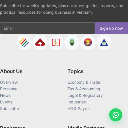
Subscribe for weekly updates, plus our latest guides, reports, and
practical resources for doing business in Vietnam.
Email
Sign up now
About Us
Topics
Overview
Economy & Trade
Personnel
Tax & Accounting
News
Legal & Regulatory
Events
Industries
Subscribe
HR & Payroll