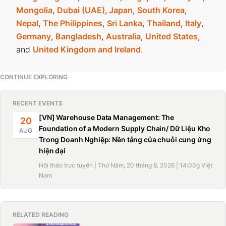
Mongolia
,
Dubai (UAE)
,
Japan
,
South Korea
,
Nepal
,
The Philippines
,
Sri Lanka
,
Thailand
,
Italy
,
Germany
,
Bangladesh
,
Australia
,
United States
,
and
United Kingdom and Ireland
.
CONTINUE EXPLORING
RECENT EVENTS
[VN] Warehouse Data Management: The
20
Foundation of a Modern Supply Chain/ Dữ Liệu Kho
AUG
Trong Doanh Nghiệp: Nền tảng của chuỗi cung ứng
hiện đại
Hội thảo trực tuyến | Thứ Năm, 20 tháng 8, 2026 | 14:00g Việt
Nam
RELATED READING