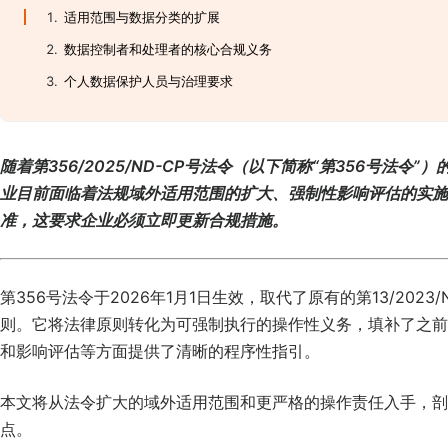
适用范围与数据分类的扩展
数据控制者和处理者的核心合规义务
个人数据保护人员与治理要求
随着第
356/2025/ND-CP号法令（以下
简
称
“第356号法令”）
业
目前面
临
着法
规
域外适用范
围
的
扩
大、强制性影响
评
估的
实
施
准，
这
要求企
业
必
须
立即更新合
规
措施。
第356号法令于2026年1月1日生效，取代了原有的第13/20
则。它将法律原则转化为可强制执行的操作性义务，填补了之前
和影响评估等方面提供了清晰的程序性指引。
本文将从法令扩大的域外适用范围和更严格的操作责任入手，剖
点。