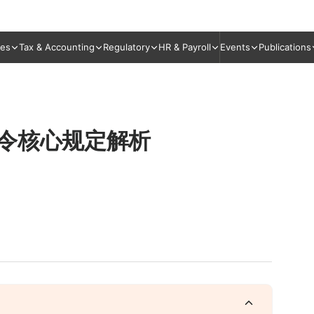
ies
Tax & Accounting
Regulatory
HR & Payroll
Events
Publications
法令核心规定解析