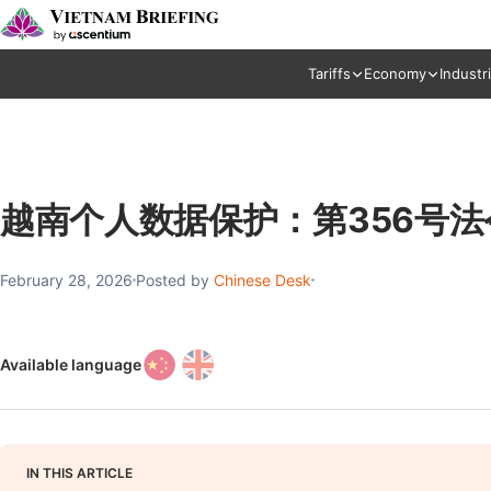
Tariffs
Economy
Industr
越南个人数据保护：第356号
February 28, 2026
Posted by
Chinese Desk
Available language
IN THIS ARTICLE