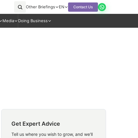
Other Briefings
EN
Contact Us
Media
Doing Business
Get Expert Advice
Tell us where you wish to grow, and we'll