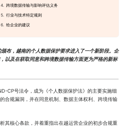
跨境数据传输与影响评估义务
行业与技术特定规则
给企业的建议
的
颁
布，越南的个人数据保
护
要求
进
入了一个新
阶
段。企
，以及在
获
取同意和跨境数据
传输
方面更
为严
格的新
标
23/ND-CP号法令，成为《个人数据保护法》的主要实施细
的合规漏洞，并在同意机制、数据主体权利、跨境传输
析其核心条款，并着重指出在越运营企业的初步合规重