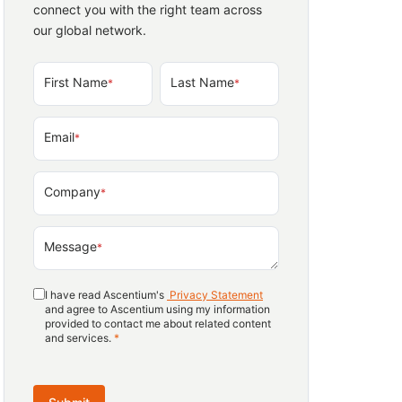
connect you with the right team across
our global network.
First Name
Last Name
*
*
Email
*
Company
*
Message
*
I have read Ascentium's
Privacy Statement
and agree to Ascentium using my information
provided to contact me about related content
and services.
*