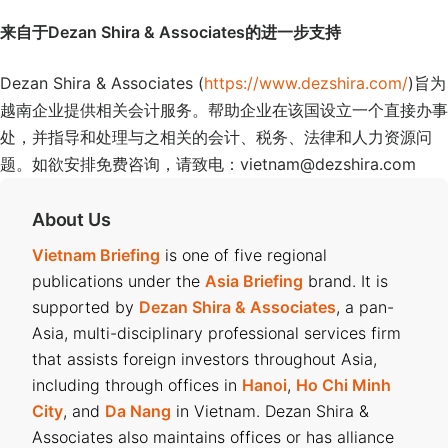
来自于Dezan Shira & Associates
的
进一步支持
Dezan Shira & Associates (
https://www.dezshira.com/
)旨为
越南企业提供相关会计服务。帮助企业在该国设立一个直接办事
处，并指导和处理与之相关的会计、税务、法律和人力资源问
题。如欲安排免费咨询，请致电：vietnam@dezshira.com
About Us
Vietnam Briefing
is one of five regional
publications under the
Asia Briefing
brand. It is
supported by
Dezan Shira & Associates
, a pan-
Asia, multi-disciplinary professional services firm
that assists foreign investors throughout Asia,
including through offices in
Hanoi
,
Ho Chi Minh
City
, and
Da Nang
in Vietnam. Dezan Shira &
Associates also maintains offices or has alliance