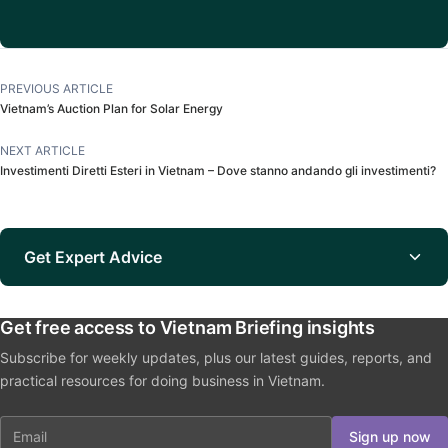
PREVIOUS ARTICLE
Vietnam’s Auction Plan for Solar Energy
NEXT ARTICLE
Investimenti Diretti Esteri in Vietnam – Dove stanno andando gli investimenti?
Get Expert Advice
Get free access to Vietnam Briefing insights
Subscribe for weekly updates, plus our latest guides, reports, and
practical resources for doing business in Vietnam.
Email
Sign up now