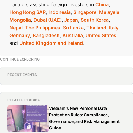
partners assisting foreign investors in
China
,
Hong Kong SAR
,
Indonesia
,
Singapore
,
Malaysia
,
Mongolia
,
Dubai (UAE)
,
Japan
,
South Korea
,
Nepal
,
The Philippines
,
Sri Lanka
,
Thailand
,
Italy
,
Germany
,
Bangladesh
,
Australia
,
United States
,
and
United Kingdom and Ireland
.
CONTINUE EXPLORING
RECENT EVENTS
RELATED READING
Vietnam's New Personal Data
Protection Rules: Compliance,
Governance, and Risk Management
Guide