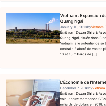
Vietnam : Expansion d
Quang Ngai
January 10, 2019
by
Vietnam B
Écrit par : Dezan Shira & Ass
Quang Ngai, située dans l’un
Vietnam, a le potentiel de s
central a élaboré de vastes pl
13 et 15 milliards de […]
L’Économie de l’Intern
December 7, 2018
by
Vietnam 
Écrit par : Dezan Shira & Asso
valeur brute marchande (VBM)
milliards de dollars en 2018, 