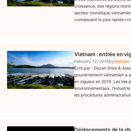
croissance, des régions montag
secteur touristique vietnamien
connaissant la plus rapide c
Vietnam : entrée en vi
February 12, 2019
by
Vietnam 
Écrit par : Dezan Shira & Ass
gouvernement vietnamien a ado
en vigueur en 2019. Les lois p
environnementaux, l’industrie 
les procédures administrative
Déplacements de la ch