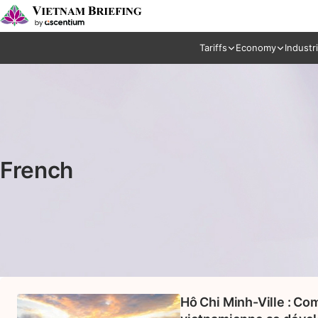
Tariffs
Economy
Industr
French
Hô Chi Minh-Ville : C