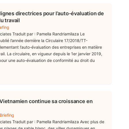
ignes directrices pour l’auto-évaluation de
u travail
efing
ociates Traduit par : Pamella Randriamilaza Le
lié l’année dernière la Circulaire 17/2018/TT-
lementant l’auto-évaluation des entreprises en matière
il. La circulaire, en vigueur depuis le 1er janvier 2019,
 pour une auto-évaluation de conformité au droit du
 Vietnamien continue sa croissance en
Briefing
ociates Traduit par : Pamella Randriamilaza Avec plus de
es plages de sable blanc, des villes dynamiques en