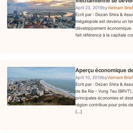
vietnamienne se déve
April 23, 2019
by
Vietnam Brie
Écrit par : Dezan Shira & Ass
mégalopole est devenu un term
développement économique. Au
fait référence à la capitale c
Aperçu économique de 
April 10, 2019
by
Vietnam Brief
Écrit par : Dezan Shira & Ass
de Ba Ria – Vung Tau (BRVT),
principales économies et dest
région contribue pour près de
[…]