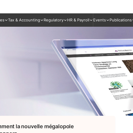
ies
Tax & Accounting
Regulatory
HR & Payroll
Events
Publications
omment la nouvelle mégalopole