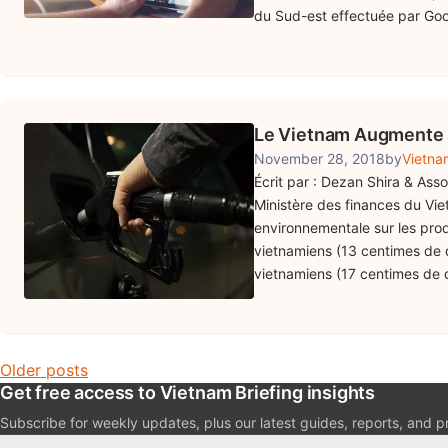
du Sud-est effectuée par Go
Le Vietnam Augmente 
November 28, 2018
by
Vietna
Écrit par : Dezan Shira & Assoc
Ministère des finances du Vie
environnementale sur les pro
vietnamiens (13 centimes de 
vietnamiens (17 centimes de d
Posts navigation
Older posts
Get free access to Vietnam Briefing insights
Subscribe for weekly updates, plus our latest guides, reports, and p