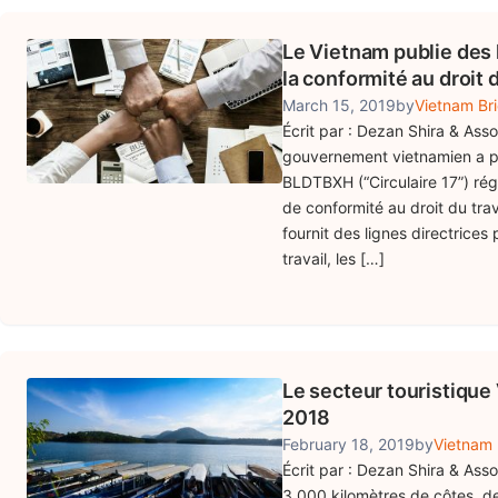
Le Vietnam publie des l
la conformité au droit d
March 15, 2019
by
Vietnam Bri
Écrit par : Dezan Shira & Ass
gouvernement vietnamien a pub
BLDTBXH (“Circulaire 17”) rég
de conformité au droit du trava
fournit des lignes directrices
travail, les […]
Le secteur touristique
2018
February 18, 2019
by
Vietnam 
Écrit par : Dezan Shira & Ass
3 000 kilomètres de côtes, d