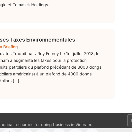
ogle et Temasek Holdings.
ses Taxes Environnementales
m Briefing
iates Traduit par : Roy Forney Le 1er juillet 2018, le
tnam a augmenté les taxes pour la protection
duits pétroliers du plafond précédant de 3000 dongs
dollars américains) à un plafond de 4000 dongs
ollars […]
Em
ractical resources for doing business in Vietnam.