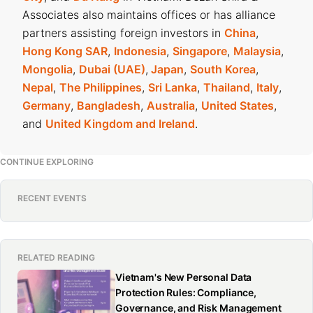
Associates also maintains offices or has alliance
partners assisting foreign investors in
China
,
Hong Kong SAR
,
Indonesia
,
Singapore
,
Malaysia
,
Mongolia
,
Dubai (UAE)
,
Japan
,
South Korea
,
Nepal
,
The Philippines
,
Sri Lanka
,
Thailand
,
Italy
,
Germany
,
Bangladesh
,
Australia
,
United States
,
and
United Kingdom and Ireland
.
CONTINUE EXPLORING
RECENT EVENTS
RELATED READING
Vietnam's New Personal Data
Protection Rules: Compliance,
Governance, and Risk Management