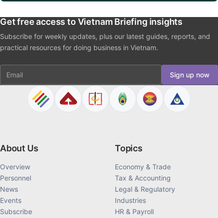
Get free access to Vietnam Briefing insights
Subscribe for weekly updates, plus our latest guides, reports, and
practical resources for doing business in Vietnam.
Email
Sign up now
About Us
Topics
Overview
Economy & Trade
Personnel
Tax & Accounting
News
Legal & Regulatory
Events
Industries
Subscribe
HR & Payroll