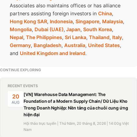
Associates also maintains offices or has alliance
partners assisting foreign investors in
China
,
Hong Kong SAR
,
Indonesia
,
Singapore
,
Malaysia
,
Mongolia
,
Dubai (UAE)
,
Japan
,
South Korea
,
Nepal
,
The Philippines
,
Sri Lanka
,
Thailand
,
Italy
,
Germany
,
Bangladesh
,
Australia
,
United States
,
and
United Kingdom and Ireland
.
CONTINUE EXPLORING
RECENT EVENTS
[VN] Warehouse Data Management: The
20
Foundation of a Modern Supply Chain/ Dữ Liệu Kho
AUG
Trong Doanh Nghiệp: Nền tảng của chuỗi cung ứng
hiện đại
Hội thảo trực tuyến | Thứ Năm, 20 tháng 8, 2026 | 14:00g Việt
Nam