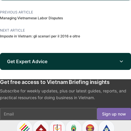
PREVIOUS ARTICLE
Managing Vietnamese Labor Disputes
NEXT ARTICLE
Imposte in Vietnam: gli scenari per il 2016 e oltre
Get Expert Advice
Get free access to Vietnam Briefing insights
Subscribe for weekly updates, plus our latest guides, reports, and
practical resources for doing business in Vietnam.
Email
Sign up now