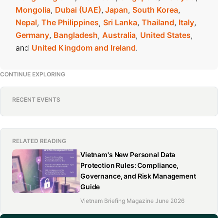
Mongolia
,
Dubai (UAE)
,
Japan
,
South Korea
,
Nepal
,
The Philippines
,
Sri Lanka
,
Thailand
,
Italy
,
Germany
,
Bangladesh
,
Australia
,
United States
,
and
United Kingdom and Ireland
.
CONTINUE EXPLORING
RECENT EVENTS
RELATED READING
Vietnam's New Personal Data
Protection Rules: Compliance,
Governance, and Risk Management
Guide
Vietnam Briefing Magazine June 2026