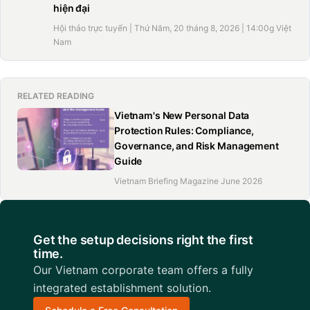
hiện đại
Hội thảo trực tuyến | Thứ Năm, 20 tháng 8, 2026 | 14:00g Việt
Nam
RELATED READING
Vietnam's New Personal Data
Protection Rules: Compliance,
Governance, and Risk Management
Guide
Vietnam Briefing Magazine June 2026
Get the setup decisions right the first
time.
Our Vietnam corporate team offers a fully
integrated establishment solution.