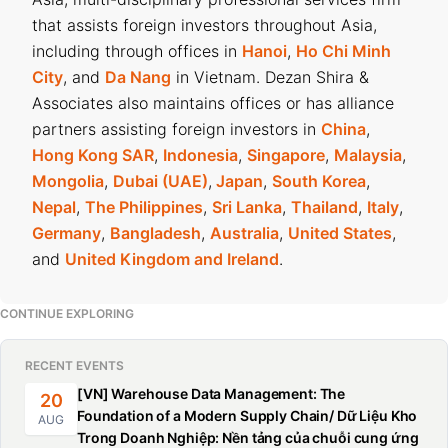
that assists foreign investors throughout Asia,
including through offices in
Hanoi
,
Ho Chi Minh
City
, and
Da Nang
in Vietnam. Dezan Shira &
Associates also maintains offices or has alliance
partners assisting foreign investors in
China
,
Hong Kong SAR
,
Indonesia
,
Singapore
,
Malaysia
,
Mongolia
,
Dubai (UAE)
,
Japan
,
South Korea
,
Nepal
,
The Philippines
,
Sri Lanka
,
Thailand
,
Italy
,
Germany
,
Bangladesh
,
Australia
,
United States
,
and
United Kingdom and Ireland
.
CONTINUE EXPLORING
RECENT EVENTS
[VN] Warehouse Data Management: The
20
Foundation of a Modern Supply Chain/ Dữ Liệu Kho
AUG
Trong Doanh Nghiệp: Nền tảng của chuỗi cung ứng