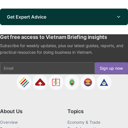
Get Expert Advice
Get free access to Vietnam Briefing insights
Subscribe for weekly updates, plus our latest guides, reports, and
practical resources for doing business in Vietnam.
Email
Sign up now
About Us
Topics
Overview
Economy & Trade