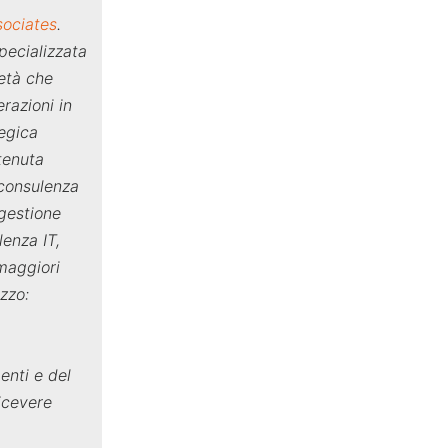
sociates
.
pecializzata
ietà che
razioni in
tegica
 tenuta
 consulenza
 gestione
lenza IT,
 maggiori
izzo:
enti e del
icevere