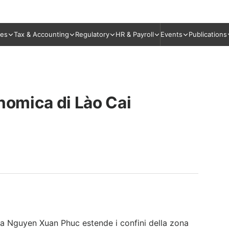
ies
Tax & Accounting
Regulatory
HR & Payroll
Events
Publications
nomica di Lào Cai
a Nguyen Xuan Phuc estende i confini della zona