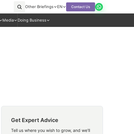
Other Briefings
EN
Contact Us
Media
Doing Business
Get Expert Advice
Tell us where you wish to grow, and we'll