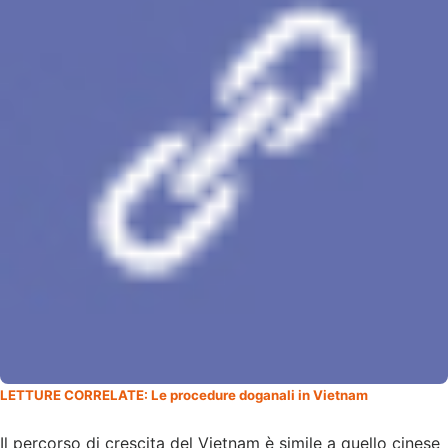
LETTURE CORRELATE: Le procedure doganali in Vietnam
Il percorso di crescita del Vietnam è simile a quello cinese