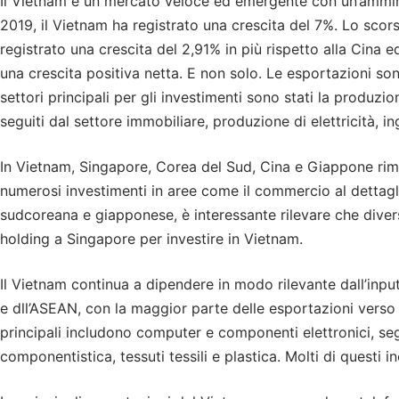
Il Vietnam è un mercato veloce ed emergente con un’ammini
2019, il Vietnam ha registrato una crescita del 7%. Lo sco
registrato una crescita del 2,91% in più rispetto alla Cina 
una crescita positiva netta. E non solo. Le esportazioni son
settori principali per gli investimenti sono stati la produzio
seguiti dal settore immobiliare, produzione di elettricità, i
In Vietnam, Singapore, Corea del Sud, Cina e Giappone rima
numerosi investimenti in aree come il commercio al dettaglio
sudcoreana e giapponese, è interessante rilevare che diversi
holding a Singapore per investire in Vietnam.
Il Vietnam continua a dipendere in modo rilevante dall’input
e dll’ASEAN, con la maggior parte delle esportazioni verso gli
principali includono computer e componenti elettronici, seg
componentistica, tessuti tessili e plastica. Molti di questi 