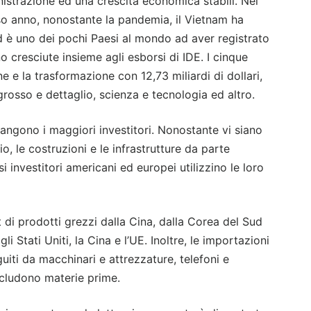
strazione ed una crescita economica stabili. Nel
rso anno, nonostante la pandemia, il Vietnam ha
ed è uno dei pochi Paesi al mondo ad aver registrato
o cresciute insieme agli esborsi di IDE. I cinque
ne e la trasformazione con 12,73 miliardi di dollari,
ngrosso e dettaglio, scienza e tecnologia ed altro.
ngono i maggiori investitori. Nonostante vi siano
, le costruzioni e le infrastrutture da parte
 investitori americani ed europei utilizzino le loro
 di prodotti grezzi dalla Cina, dalla Corea del Sud
 Stati Uniti, la Cina e l’UE. Inoltre, le importazioni
uiti da macchinari e attrezzature, telefoni e
includono materie prime.