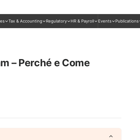
ies
Tax & Accounting
Regulatory
HR & Payroll
Events
Publications
nam – Perché e Come