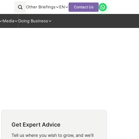
Other Briefings
EN
Contact Us
Media
Doing Business
Get Expert Advice
Tell us where you wish to grow, and we'll