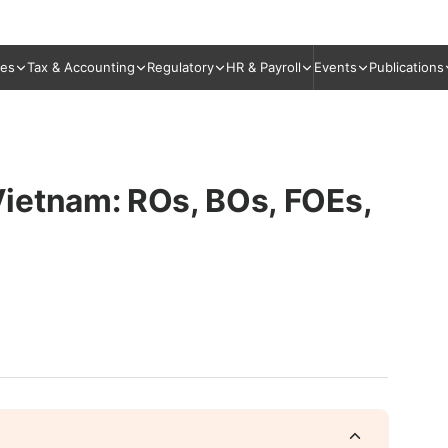
ies
Tax & Accounting
Regulatory
HR & Payroll
Events
Publications
ietnam: ROs, BOs, FOEs,