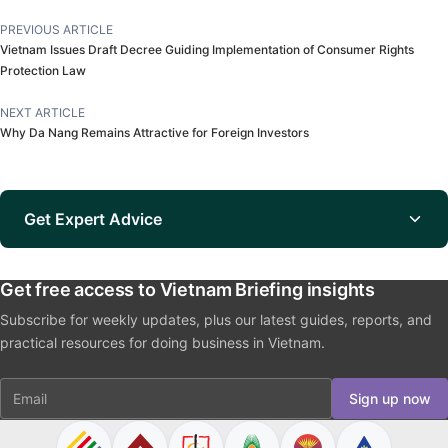
PREVIOUS ARTICLE
Vietnam Issues Draft Decree Guiding Implementation of Consumer Rights
Protection Law
NEXT ARTICLE
Why Da Nang Remains Attractive for Foreign Investors
Get Expert Advice
Get free access to Vietnam Briefing insights
Subscribe for weekly updates, plus our latest guides, reports, and
practical resources for doing business in Vietnam.
Email
Sign up now