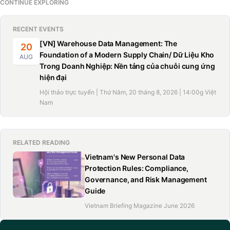
CONTINUE EXPLORING
RECENT EVENTS
[VN] Warehouse Data Management: The
20
Foundation of a Modern Supply Chain/ Dữ Liệu Kho
AUG
Trong Doanh Nghiệp: Nền tảng của chuỗi cung ứng
hiện đại
Hội thảo trực tuyến | Thứ Năm, 20 tháng 8, 2026 | 14:00g Việt
Nam
RELATED READING
Vietnam's New Personal Data
Protection Rules: Compliance,
Governance, and Risk Management
Guide
Vietnam Briefing Magazine June 2026