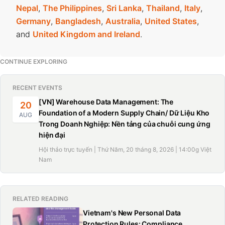
Nepal
,
The Philippines
,
Sri Lanka
,
Thailand
,
Italy
,
Germany
,
Bangladesh
,
Australia
,
United States
,
and
United Kingdom and Ireland
.
CONTINUE EXPLORING
RECENT EVENTS
[VN] Warehouse Data Management: The
20
Foundation of a Modern Supply Chain/ Dữ Liệu Kho
AUG
Trong Doanh Nghiệp: Nền tảng của chuỗi cung ứng
hiện đại
Hội thảo trực tuyến | Thứ Năm, 20 tháng 8, 2026 | 14:00g Việt
Nam
RELATED READING
Vietnam's New Personal Data
Protection Rules: Compliance,