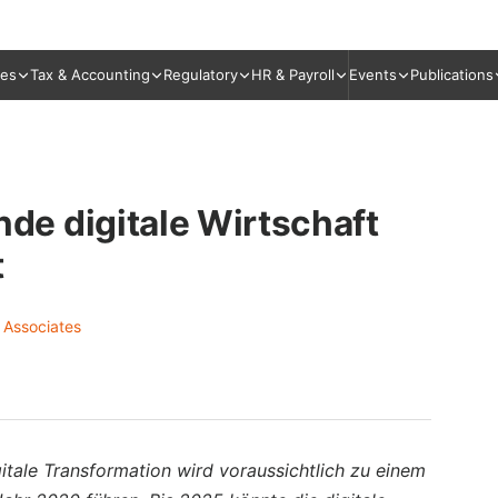
ies
Tax & Accounting
Regulatory
HR & Payroll
Events
Publications
e digitale Wirtschaft
t
 Associates
itale Transformation wird voraussichtlich zu einem