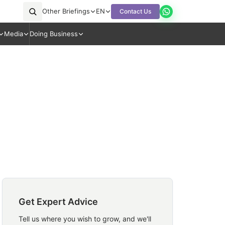
Other Briefings
EN
Contact Us
Media
Doing Business
Get Expert Advice
Tell us where you wish to grow, and we'll