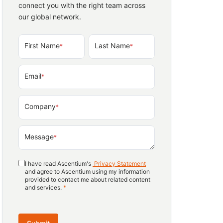
connect you with the right team across
our global network.
First Name
Last Name
*
*
Email
*
Company
*
Message
*
I have read Ascentium's
Privacy Statement
and agree to Ascentium using my information
provided to contact me about related content
and services.
*