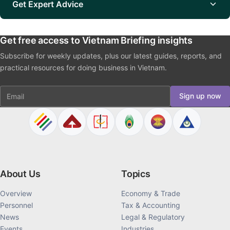
Get Expert Advice
Get free access to Vietnam Briefing insights
Subscribe for weekly updates, plus our latest guides, reports, and
practical resources for doing business in Vietnam.
Email
Sign up now
About Us
Topics
Overview
Economy & Trade
Personnel
Tax & Accounting
News
Legal & Regulatory
Events
Industries