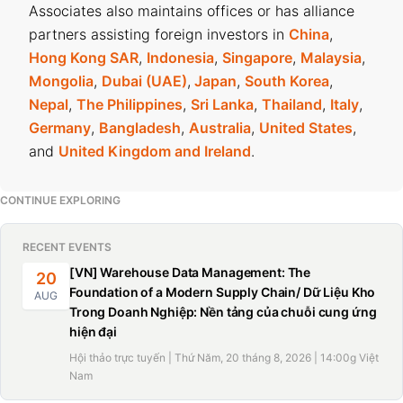
Associates also maintains offices or has alliance
partners assisting foreign investors in
China
,
Hong Kong SAR
,
Indonesia
,
Singapore
,
Malaysia
,
Mongolia
,
Dubai (UAE)
,
Japan
,
South Korea
,
Nepal
,
The Philippines
,
Sri Lanka
,
Thailand
,
Italy
,
Germany
,
Bangladesh
,
Australia
,
United States
,
and
United Kingdom and Ireland
.
CONTINUE EXPLORING
RECENT EVENTS
[VN] Warehouse Data Management: The
20
Foundation of a Modern Supply Chain/ Dữ Liệu Kho
AUG
Trong Doanh Nghiệp: Nền tảng của chuỗi cung ứng
hiện đại
Hội thảo trực tuyến | Thứ Năm, 20 tháng 8, 2026 | 14:00g Việt
Nam