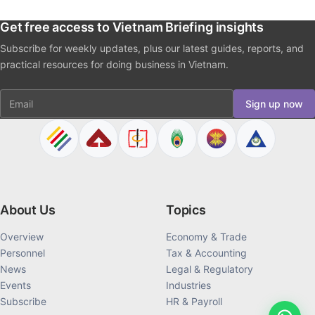
Get free access to Vietnam Briefing insights
Subscribe for weekly updates, plus our latest guides, reports, and
practical resources for doing business in Vietnam.
Email
Sign up now
About Us
Topics
Overview
Economy & Trade
Personnel
Tax & Accounting
News
Legal & Regulatory
Events
Industries
Subscribe
HR & Payroll