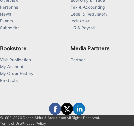
Overview
Economy & Trade
Personnel
Tax & Accounting
News
Legal & Regulatory
Events
Industries
Subscribe
HR & Payroll
Bookstore
Media Partners
Visit Publication
Partner
My Account
My Order History
Products
©1992-2026 Dezan Shira & Associates All Rights Reserved.
Terms of Use
Privacy Policy