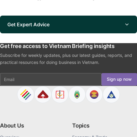
Get Expert Advice
Get free access to Vietnam Briefing insights
Subscribe for weekly updates, plus our latest guides, reports, and
practical resources for doing business in Vietnam.
Email
Sign up now
About Us
Topics