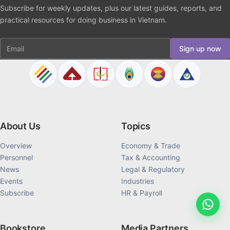
Subscribe for weekly updates, plus our latest guides, reports, and
practical resources for doing business in Vietnam.
Email
Sign up now
About Us
Topics
Overview
Economy & Trade
Personnel
Tax & Accounting
News
Legal & Regulatory
Events
Industries
Subscribe
HR & Payroll
Bookstore
Media Partners