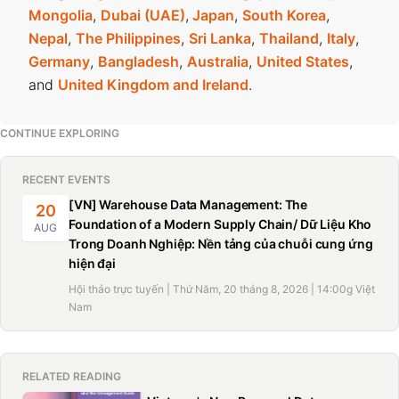
Mongolia
,
Dubai (UAE)
,
Japan
,
South Korea
,
Nepal
,
The Philippines
,
Sri Lanka
,
Thailand
,
Italy
,
Germany
,
Bangladesh
,
Australia
,
United States
,
and
United Kingdom and Ireland
.
CONTINUE EXPLORING
RECENT EVENTS
[VN] Warehouse Data Management: The
20
Foundation of a Modern Supply Chain/ Dữ Liệu Kho
AUG
Trong Doanh Nghiệp: Nền tảng của chuỗi cung ứng
hiện đại
Hội thảo trực tuyến | Thứ Năm, 20 tháng 8, 2026 | 14:00g Việt
Nam
RELATED READING