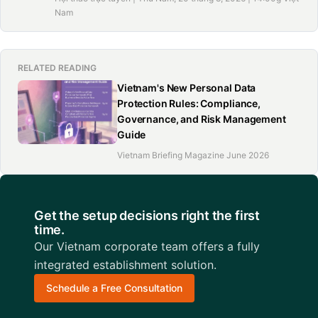
Nam
RELATED READING
Vietnam's New Personal Data
Protection Rules: Compliance,
Governance, and Risk Management
Guide
Vietnam Briefing Magazine June 2026
Get the setup decisions right the first
time.
Our Vietnam corporate team offers a fully
integrated establishment solution.
Schedule a Free Consultation