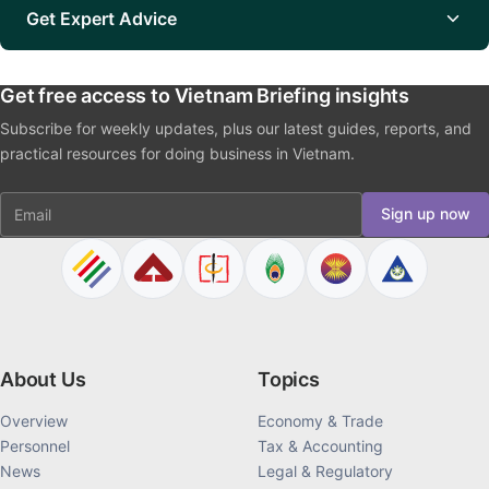
Get Expert Advice
Get free access to Vietnam Briefing insights
Subscribe for weekly updates, plus our latest guides, reports, and
practical resources for doing business in Vietnam.
Email
Sign up now
About Us
Topics
Overview
Economy & Trade
Personnel
Tax & Accounting
News
Legal & Regulatory