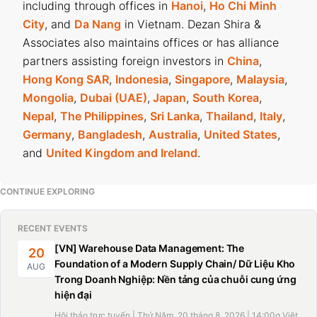
including through offices in
Hanoi
,
Ho Chi Minh
City
, and
Da Nang
in Vietnam. Dezan Shira &
Associates also maintains offices or has alliance
partners assisting foreign investors in
China
,
Hong Kong SAR
,
Indonesia
,
Singapore
,
Malaysia
,
Mongolia
,
Dubai (UAE)
,
Japan
,
South Korea
,
Nepal
,
The Philippines
,
Sri Lanka
,
Thailand
,
Italy
,
Germany
,
Bangladesh
,
Australia
,
United States
,
and
United Kingdom and Ireland
.
CONTINUE EXPLORING
RECENT EVENTS
[VN] Warehouse Data Management: The
20
Foundation of a Modern Supply Chain/ Dữ Liệu Kho
AUG
Trong Doanh Nghiệp: Nền tảng của chuỗi cung ứng
hiện đại
Hội thảo trực tuyến | Thứ Năm, 20 tháng 8, 2026 | 14:00g Việt