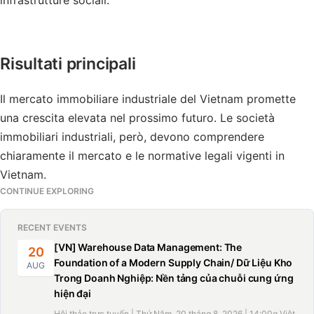
infrastrutture sociali.
Risultati principali
Il mercato immobiliare industriale del Vietnam promette
una crescita elevata nel prossimo futuro. Le società
immobiliari industriali, però, devono comprendere
chiaramente il mercato e le normative legali vigenti in
Vietnam.
CONTINUE EXPLORING
RECENT EVENTS
[VN] Warehouse Data Management: The
20
Foundation of a Modern Supply Chain/ Dữ Liệu Kho
AUG
Trong Doanh Nghiệp: Nền tảng của chuỗi cung ứng
hiện đại
Hội thảo trực tuyến | Thứ Năm, 20 tháng 8, 2026 | 14:00g Việt