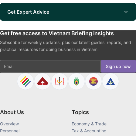
Get Expert Advice
Get free access to Vietnam Briefing insights
Subscribe for weekly updates, plus our latest guides, reports, and
practical resources for doing business in Vietnam.
Email
Sign up now
About Us
Topics
Overview
Economy & Trade
Personnel
Tax & Accounting