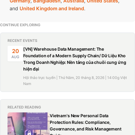
Germany
,
Bangladesh
,
Australia
,
United States
,
and
United Kingdom and Ireland
.
CONTINUE EXPLORING
RECENT EVENTS
[VN] Warehouse Data Management: The
20
Foundation of a Modern Supply Chain/ Dữ Liệu Kho
AUG
Trong Doanh Nghiệp: Nền tảng của chuỗi cung ứng
hiện đại
Hội thảo trực tuyến | Thứ Năm, 20 tháng 8, 2026 | 14:00g Việt
Nam
RELATED READING
Vietnam's New Personal Data
Protection Rules: Compliance,
Governance, and Risk Management