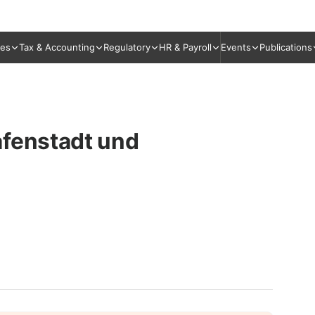
ies
Tax & Accounting
Regulatory
HR & Payroll
Events
Publications
afenstadt und