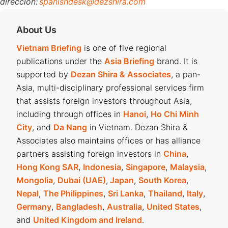
dirección:
spanishdesk@dezshira.com
About Us
Vietnam Briefing
is one of five regional
publications under the
Asia Briefing
brand. It is
supported by
Dezan Shira & Associates
, a pan-
Asia, multi-disciplinary professional services firm
that assists foreign investors throughout Asia,
including through offices in
Hanoi
,
Ho Chi Minh
City
, and
Da Nang
in Vietnam. Dezan Shira &
Associates also maintains offices or has alliance
partners assisting foreign investors in
China
,
Hong Kong SAR
,
Indonesia
,
Singapore
,
Malaysia
,
Mongolia
,
Dubai (UAE)
,
Japan
,
South Korea
,
Nepal
,
The Philippines
,
Sri Lanka
,
Thailand
,
Italy
,
Germany
,
Bangladesh
,
Australia
,
United States
,
and
United Kingdom and Ireland
.