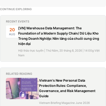
CONTINUE EXPLORING
RECENT EVENTS
[VN] Warehouse Data Management: The
20
Foundation of a Modern Supply Chain/ Dữ Liệu Kho
AUG
Trong Doanh Nghiệp: Nền tảng của chuỗi cung ứng
hiện đại
Hội thảo trực tuyến | Thứ Năm, 20 tháng 8, 2026 | 14:00g Việt
Nam
RELATED READING
Vietnam's New Personal Data
Protection Rules: Compliance,
Governance, and Risk Management
Guide
Vietnam Briefing Magazine June 2026