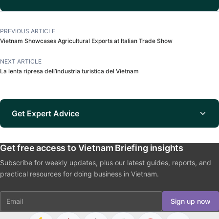
PREVIOUS ARTICLE
Vietnam Showcases Agricultural Exports at Italian Trade Show
NEXT ARTICLE
La lenta ripresa dell’industria turistica del Vietnam
Get Expert Advice
Get free access to Vietnam Briefing insights
Subscribe for weekly updates, plus our latest guides, reports, and
practical resources for doing business in Vietnam.
Email
Sign up now