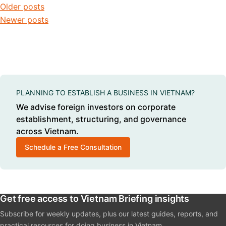
Posts navigation
Older posts
Newer posts
PLANNING TO ESTABLISH A BUSINESS IN VIETNAM?
We advise foreign investors on corporate
establishment, structuring, and governance
across Vietnam.
Schedule a Free Consultation
Get free access to Vietnam Briefing insights
Subscribe for weekly updates, plus our latest guides, reports, and
practical resources for doing business in Vietnam.