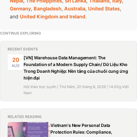
Nepal
,
The Philippines
,
Sri Lanka
,
Thailand
,
Italy
,
Germany
,
Bangladesh
,
Australia
,
United States
,
and
United Kingdom and Ireland
.
CONTINUE EXPLORING
RECENT EVENTS
[VN] Warehouse Data Management: The
20
Foundation of a Modern Supply Chain/ Dữ Liệu Kho
AUG
Trong Doanh Nghiệp: Nền tảng của chuỗi cung ứng
hiện đại
Hội thảo trực tuyến | Thứ Năm, 20 tháng 8, 2026 | 14:00g Việt
Nam
RELATED READING
Vietnam's New Personal Data
Protection Rules: Compliance,